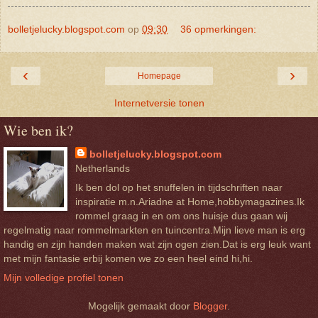
bolletjelucky.blogspot.com
op
09:30
36 opmerkingen:
‹
›
Homepage
Internetversie tonen
Wie ben ik?
bolletjelucky.blogspot.com
Netherlands
Ik ben dol op het snuffelen in tijdschriften naar
inspiratie m.n.Ariadne at Home,hobbymagazines.Ik
rommel graag in en om ons huisje dus gaan wij
regelmatig naar rommelmarkten en tuincentra.Mijn lieve man is erg
handig en zijn handen maken wat zijn ogen zien.Dat is erg leuk want
met mijn fantasie erbij komen we zo een heel eind hi,hi.
Mijn volledige profiel tonen
Mogelijk gemaakt door
Blogger
.