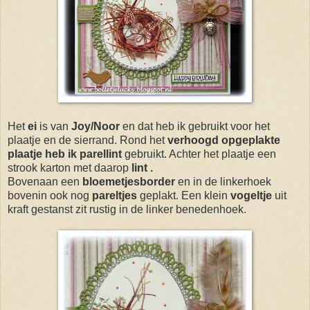
Het
ei
is van
Joy/Noor
en dat heb ik gebruikt voor het
plaatje en de sierrand. Rond het
verhoogd
opgeplakte
plaatje heb ik parellint
gebruikt. Achter het plaatje een
strook karton met daarop
lint .
Bovenaan een
bloemetjesborder
en in de linkerhoek
bovenin ook nog
pareltjes
geplakt. Een klein
vogeltje
uit
kraft gestanst zit rustig in de linker benedenhoek.